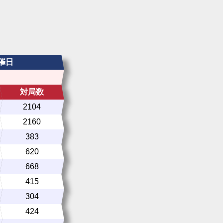
催日
対局数
2104
2160
383
620
668
415
304
424