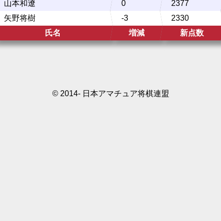
山本和遼
0
2377
矢野将樹
-3
2330
氏名
増減
新点数
© 2014- 日本アマチュア将棋連盟