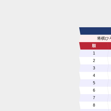
将棋ひ
順
1
2
3
4
5
6
7
8