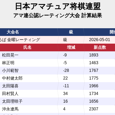
日本アマチュア将棋連盟
アマ連公認レーティング大会 計算結果
大会名
級
開
ろば 金曜レーティング
級
2026-05-01
氏名
増減
新点数
松田晃一
-9
1893
林正明
-5
1463
小川範智
-28
1767
中村健太郎
22
1775
太田陽喜
-11
1966
田村賢人
34
1734
太田理咲子
16
1656
沖永遼馬
4
2307