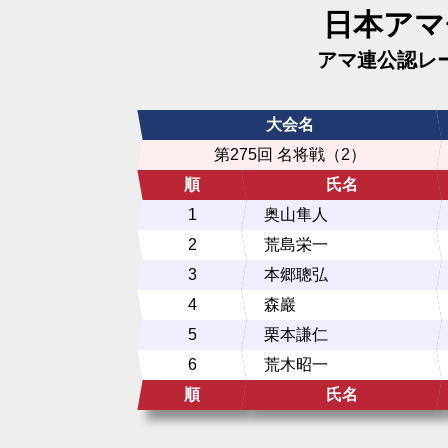
日本アマ
アマ連公認レ
大会名
第275回 名将戦（2）
順
氏名
1
奥山隼人
2
荒島栄一
3
本郷聰弘
4
森巖
5
栗本謙仁
6
荒木昭一
順
氏名