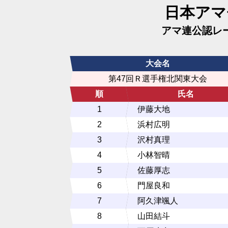
日本アマ
アマ連公認レ
大会名
第47回Ｒ選手権北関東大会
順
氏名
1
伊藤大地
2
浜村広明
3
沢村真理
4
小林智晴
5
佐藤厚志
6
門屋良和
7
阿久津颯人
8
山田結斗