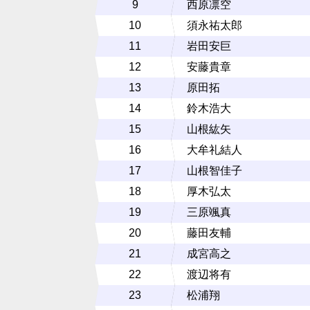
9
西原凛空
10
須永祐太郎
11
岩田安巨
12
安藤貴章
13
原田拓
14
鈴木浩大
15
山根紘矢
16
大牟礼結人
17
山根智佳子
18
厚木弘太
19
三原颯真
20
藤田友輔
21
成宮高之
22
渡辺将有
23
松浦翔