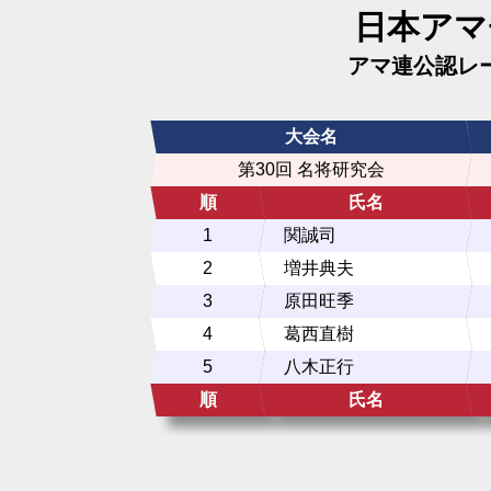
日本アマ
アマ連公認レ
大会名
第30回 名将研究会
順
氏名
1
関誠司
2
増井典夫
3
原田旺季
4
葛西直樹
5
八木正行
順
氏名